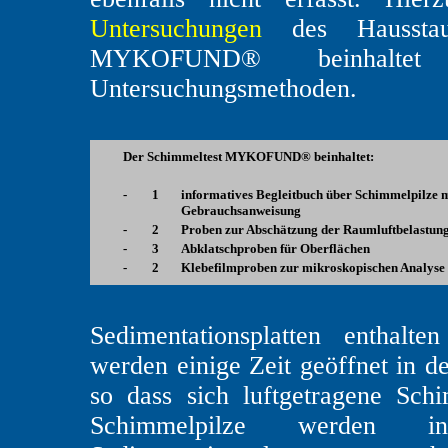
Untersuchungen
des Hausstaub
MYKOFUND® beinhaltet u
Untersuchungsmethoden.
Der Schimmeltest MYKOFUND® beinhaltet:
.
-
1
informatives Begleitbuch über Schimmelpilze mi
Gebrauchsanweisung
-
2
Proben zur Abschätzung der Raumluftbelastung
-
3
Abklatschproben für Oberflächen
-
2
Klebefilmproben zur mikroskopischen Analyse
Sedimentationsplatten enthalt
werden einige Zeit geöffnet in d
so dass sich luftgetragene Sch
Schimmelpilze werden i