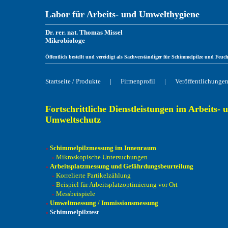
Labor für Arbeits- und Umwelthygiene
Dr. rer. nat. Thomas Missel
Mikrobiologe
Öffentlich bestellt und vereidigt als Sachverständiger für Schimmelpilze und Feu
Startseite / Produkte
|
Firmenprofil
|
Veröffentlichunge
Fortschrittliche Dienstleistungen im Arbeits- 
Umweltschutz
Schimmelpilzmessung im Innenraum
»
Mikroskopische Untersuchungen
»
Arbeitsplatzmessung und Gefährdungsbeurteilung
»
Korrelierte Partikelzählung
»
Beispiel für Arbeitsplatzoptimierung vor Ort
»
Messbeispiele
»
Umweltmessung / Immissionsmessung
»
Schimmelpilztest
»