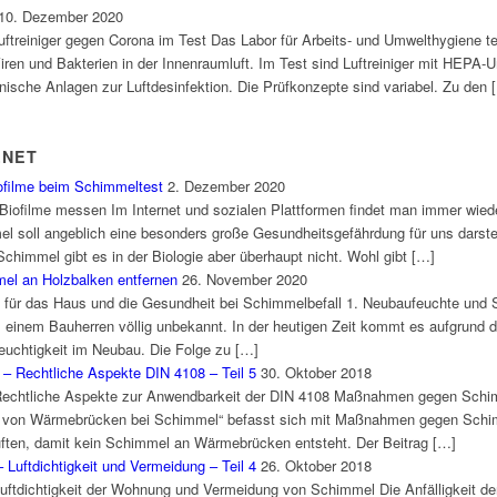
10. Dezember 2020
Luftreiniger gegen Corona im Test Das Labor für Arbeits- und Umwelthygiene te
iren und Bakterien in der Innenraumluft. Im Test sind Luftreiniger mit HEPA-Uml
nische Anlagen zur Luftdesinfektion. Die Prüfkonzepte sind variabel. Zu den 
.NET
ofilme beim Schimmeltest
2. Dezember 2020
Biofilme messen Im Internet und sozialen Plattformen findet man immer wied
soll angeblich eine besonders große Gesundheitsgefährdung für uns darstell
chimmel gibt es in der Biologie aber überhaupt nicht. Wohl gibt […]
el an Holzbalken entfernen
26. November 2020
 für das Haus und die Gesundheit bei Schimmelbefall 1. Neubaufeuchte und
einem Bauherren völlig unbekannt. In der heutigen Zeit kommt es aufgrund 
feuchtigkeit im Neubau. Die Folge zu […]
– Rechtliche Aspekte DIN 4108 – Teil 5
30. Oktober 2018
 Rechtliche Aspekte zur Anwendbarkeit der DIN 4108 Maßnahmen gegen Sch
lung von Wärmebrücken bei Schimmel“ befasst sich mit Maßnahmen gegen Sc
ften, damit kein Schimmel an Wärmebrücken entsteht. Der Beitrag […]
Luftdichtigkeit und Vermeidung – Teil 4
26. Oktober 2018
Luftdichtigkeit der Wohnung und Vermeidung von Schimmel Die Anfälligkeit 