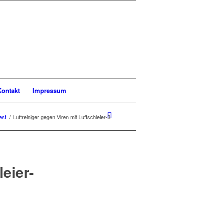
Kontakt
Impressum
est
/
Luftreiniger gegen Viren mit Luftschleier-3
eier-