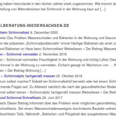
g haben hierzulande in den letzten Jahren stark zugenommen. Wie kommt das
teilung von Wärmebrücken bei Schimmel in der Wohnung baut auf […]
ELBERATUNG-NIEDERSACHSEN.DE
 beim Schimmeltest
8. Dezember 2020
ien Das Problem Wasserschaden und Bakterien in der Wohnung und Gesundhe
en der präsenten „Schimmelproblematik“ immer häufiger Bakterien als ernst 
d Bakterien im Haus beim Schimmeltest Weiterlesen » Der Beitrag Wasser
ften – Schimmel vermeiden
2. November 2018
zen – Schimmel vermeiden Feuchtigkeit in der Wohnung und richtig Lüften Die
Schimmel in der Wohnung zu vermeiden. Einfach gesagt ist Wachstum von … Wo
sen » Der Beitrag Wohnung […]
en – Schimmelpilz fachgemäß messen
25. Oktober 2018
um selbst machen? Sobald ein Schimmelbefall bemerkt oder bei einem Schim
nende Fragen auf. Zu Allererst natürlich die nach der gesundheitlichen Bed
mel selbst testen – Schimmelpilz fachgemäß messen Weiterlesen » Der Beit
und Schimmel-Schnelltests
28. Juni 2017
ts Dieser Beitrag informiert über das Problem einer möglichen gesundheit
elltests. Bei einem Wasserschadensereignis durchnässte Bauteile verkeime
feuchteten Teils, Nährstoff-, Bakterien- und Pilzgehalt des ausgetretenen 