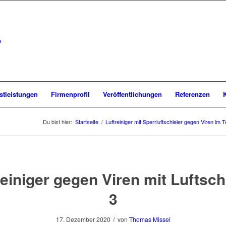
stleistungen
Firmenprofil
Veröffentlichungen
Referenzen
Du bist hier:
Startseite
/
Luftreiniger mit Sperrluftschleier gegen Viren im T
reiniger gegen Viren mit Luftschl
3
/
17. Dezember 2020
von
Thomas Missel