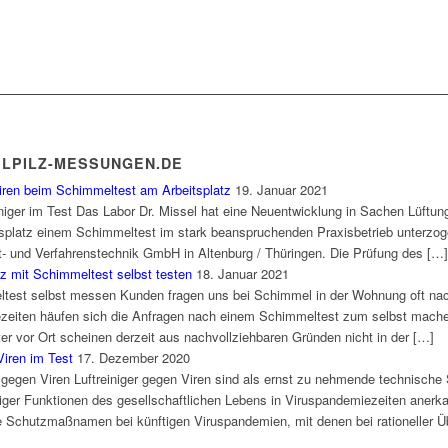
ELPILZ-MESSUNGEN.DE
iren beim Schimmeltest am Arbeitsplatz
19. Januar 2021
einiger im Test Das Labor Dr. Missel hat eine Neuentwicklung in Sachen Lüftung
platz einem Schimmeltest im stark beanspruchenden Praxisbetrieb unterzogen.
ft- und Verfahrenstechnik GmbH in Altenburg / Thüringen. Die Prüfung des […]
 mit Schimmeltest selbst testen
18. Januar 2021
test selbst messen Kunden fragen uns bei Schimmel in der Wohnung oft na
zeiten häufen sich die Anfragen nach einem Schimmeltest zum selbst mach
 vor Ort scheinen derzeit aus nachvollziehbaren Gründen nicht in der […]
Viren im Test
17. Dezember 2020
er gegen Viren Luftreiniger gegen Viren sind als ernst zu nehmende technisch
iger Funktionen des gesellschaftlichen Lebens in Viruspandemiezeiten anerkan
Schutzmaßnamen bei künftigen Viruspandemien, mit denen bei rationeller Über