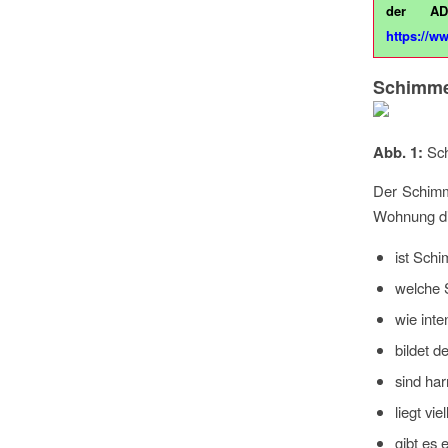
der AD
https://w
Schimme
Abb. 1:
Sch
Der Schimm
Wohnung di
ist Sch
welche 
wie int
bildet d
sind har
liegt vi
gibt es 