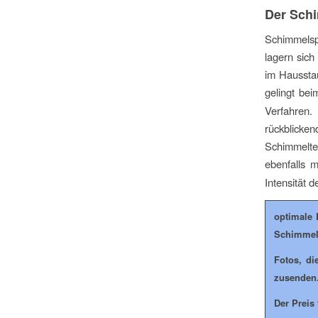
Der Schi
Schimmelsp
lagern sic
im Hausstau
gelingt b
Verfahren.
rückblick
Schimmelt
ebenfalls 
Intensität 
optimale 
Schimmelt
Fotos, di
zusenden
Der Preis 