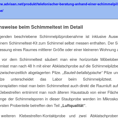
ww.advisan.net/produkt/telefonischer-beratung-anhand-einer-schimmelpil
se/
sweise beim Schimmeltest im Detail
genden beschriebene Schimmelpilzprobenahme ist inklusive Aus
einem Schimmeltest-Kit zum Schimmel selbst messen enthalten. Der 
 Messung eines Raumes mittlerer Größe oder einer kleineren Wohnung 
vor dem Schimmeltest säubert man eine horizontale Möbelober
misst man nach 48 h mit einer Abklatschprobe auf die Schimmelpilzb
 zwischenzeitlich abgelagerten Pilze.
„Bauteil-befallstypische“
Pilze un
pilze unterscheidet das Labor beim Schimmelpilztest.
onsplatten misst man beim Schimmeltest auch direkt die Raumluft a
Klebestreifen entnimmt man noch älteren Hausstaub von einer Fläche
nge der Schimmelsporen in dieser Staubprobe werden im Mikrosko
ersten Probenteile betreffen den Teil
„Luftqualität“
.
 weiteren Klebestreifen-Kontaktprobe und zwei Abklatschprobe