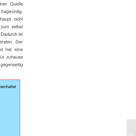
iner Quelle
fragwürdig.
haupt nicht
 zum selbst
 Dadurch ist
eraten. Der
nd hat eine
für zuhause
egenseitig
einhaltet