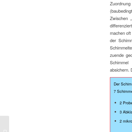
Zuordnung 
(baubeding
Zwischen
differenzi
machen oft 
der Schimm
Schimmelte
zuende ged
Schimmel 
absichern. 
Der Schim
7 Schimme
2 Prob
3 Abkl
2 mikr
Luftreiniger mit
Sperrluftschleier gegen