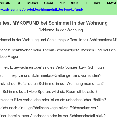
VISAN Dr. Missel GmbH für 99,90 € inkl. MwSt.
ww.advisan.net/produkt/schimmelpilztest-mykofund/
ltest MYKOFUND bei Schimmel in der Wohnung
immel in der Wohnung und Schimmelpilz-Test. Inhalt Schimmeltes
eltest beantwortet beim Thema Schimmelpilze messen und bei Schi
ese Fragen:
immelpilz gewachsen oder sind es Verfärbungen bzw. Schmutz?
Schimmelpilze und Schimmelpilz-Gattungen sind vorhanden?
ensiv ist der Befall durch Schimmel in der Wohnung momentan?
er Schimmelbefall viele Sporen, wird die Raumluft belastet?
mlosere Pilze vorhanden oder ist es ein unbedenklicher Biofilm?
elleicht noch ein ungefährliches vegetatives Frühstadium vor?
einen bereits toten Altschaden oder ist der Schimmelbefall aktiv?