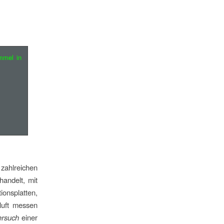
mmel in
zahlreichen
handelt, mit
ionsplatten,
mluft messen
ersuch
einer