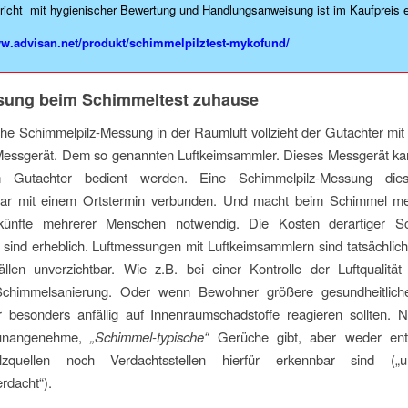
richt mit hygienischer Bewertung und Handlungsanweisung ist im Kaufpreis e
ww.advisan.net/produkt/schimmelpilztest-mykofund/
sung beim Schimmeltest zuhause
che Schimmelpilz-Messung in der Raumluft vollzieht der Gutachter mi
 Messgerät. Dem so genannten Luftkeimsammler. Dieses Messgerät ka
 Gutachter bedient werden. Eine Schimmelpilz-Messung dies
ar mit einem Ortstermin verbunden. Und macht beim Schimmel m
ünfte mehrerer Menschen notwendig. Die Kosten derartiger Sch
ind erheblich. Luftmessungen mit Luftkeimsammlern sind tatsächlich
llen unverzichtbar. Wie z.B. bei einer Kontrolle der Luftqualität
Schimmelsanierung. Oder wenn Bewohner größere gesundheitlich
besonders anfällig auf Innenraumschadstoffe reagieren sollten. Ni
unangenehme,
„Schimmel-typische“
Gerüche gibt, aber weder ent
lzquellen noch Verdachtsstellen hierfür erkennbar sind („un
rdacht“).