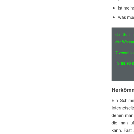
ist mei
was mus
der Schim
der Wohnu
7 verschie
für
99,90 €
Herkömm
Ein Schimm
Internetsei
denen man d
die man luf
kann. Fast