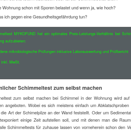
ne Wohnung schon mit Sporen belastet und wenn ja, wie hoch?
s ich gegen eine Gesundheitsgefährdung tun?
meltest MYKOFUND hat ein optimales Preis-Leistungs-Verhältnis bei Schi
ng aufzubieten:
dene mikrobiologische Prüfungen inklusive Laborauswertung und Prüfbericht
inkl. MwSt.
licher Schimmeltest zum selbst machen
eltest zum selbst machen bei Schimmel in der Wohnung wird auf 
ten angeboten. Wobei es sich meistens einfach um Abklatschproben 
ie Art der Schimelpilze an der Wand feststellt. Oder um Sedimentat
texponiert einige Zeit aufstellen soll, und mit denen man die Rau
 alle Schimmeltests für zuhause lassen von vorneherein schon den
V