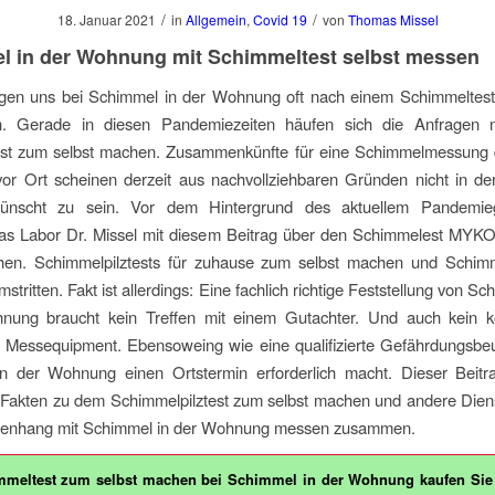
/
/
18. Januar 2021
in
Allgemein
,
Covid 19
von
Thomas Missel
l in der Wohnung mit Schimmeltest selbst messen
gen uns bei Schimmel in der Wohnung oft nach einem Schimmeltest
. Gerade in diesen Pandemiezeiten häufen sich die Anfragen 
st zum selbst machen. Zusammenkünfte für eine Schimmelmessung 
or Ort scheinen derzeit aus nachvollziehbaren Gründen nicht in de
wünscht zu sein. Vor dem Hintergrund des aktuellem Pandemie
 das Labor Dr. Missel mit diesem Beitrag über den Schimmelest M
hen. Schimmelpilztests für zuhause zum selbst machen und Schi
stritten. Fakt ist allerdings: Eine fachlich richtige Feststellung von S
nung braucht kein Treffen mit einem Gutachter. Und auch kein ko
 Messequipment. Ebensoweing wie eine qualifizierte Gefährdungsbeu
n der Wohnung einen Ortstermin erforderlich macht. Dieser Beitra
 Fakten zu dem Schimmelpilztest zum selbst machen und andere Dien
enhang mit Schimmel in der Wohnung messen zusammen.
mmeltest zum selbst machen bei Schimmel in der Wohnung kaufen Si