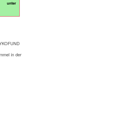
 unter
t MYKOFUND
mmel in der