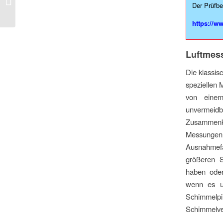
Der Prüfbe
Viren im Test
https://w
Luftmes
Die klassis
speziellen
von einem
unvermeidb
Zusammenk
Messungen s
Ausnahmefä
größeren 
haben oder 
wenn es 
Schimmelpi
Schimmelve