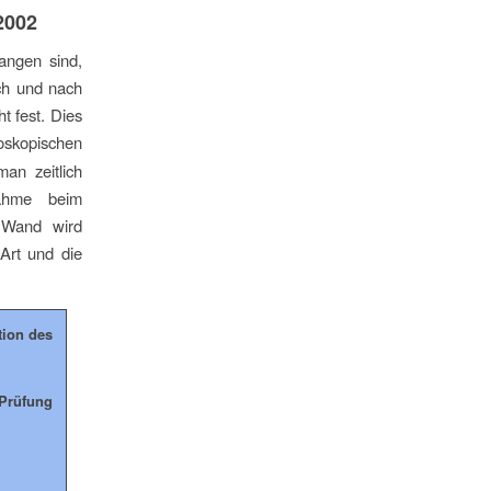
2002
angen sind,
ch und nach
t fest. Dies
roskopischen
an zeitlich
nahme beim
 Wand wird
 Art und die
tion des
 Prüfung