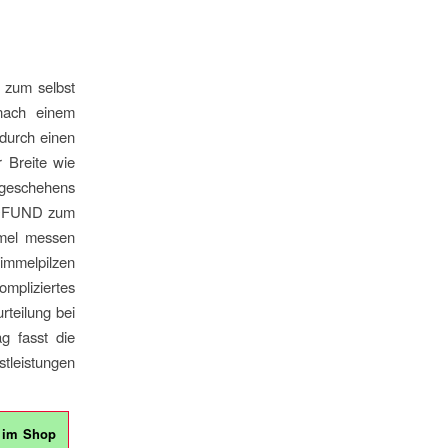
 zum selbst
nach einem
durch einen
r Breite wie
geschehens
YKOFUND zum
mmel messen
chimmelpilzen
mpliziertes
rteilung bei
g fasst die
stleistungen
e im Shop