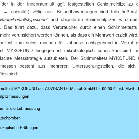
der in der Innenraumluft ggf. festgestellten Schimmelpilze zu e
t ↔ ubiquitär) völlig aus. Befundbewertungen sind teils äußerst 
„Bauteil-befallstypischen“
und ubiquitären Schimmelpilzen wird über
ert. Das führt dazu, dass Verbraucher durch einen Schimmeltests
mehr verunsichert werden können, als dass ein Mehrwert erzielt wird.
eltest zum selbst machen für zuhause richtiggehend in Verruf g
st MYKOFUND hingegen ist mikrobiologisch seriös konzipiert u
achte Messstrategie aufzubieten. Der Schimmeltest MYKOFUND 
messen besteht aus mehreren Untersuchungsteilen, die sich g
Dies sind:
meltest MYKOFUND der ADVISAN Dr. Missel GmbH für 99,90 € inkl. MwSt. b
lpilzmessungen
en für die Luftmessung
atschproben
oskopische Prüfungen