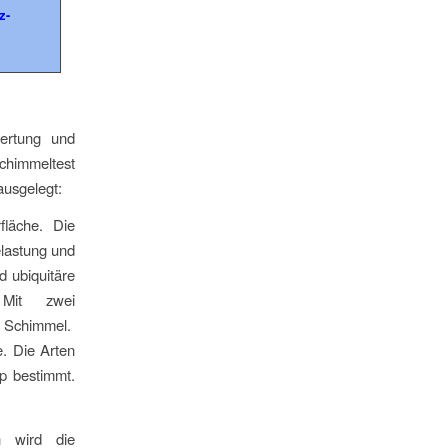
z-
wertung und
Schimmeltest
ausgelegt:
fläche. Die
elastung und
d ubiquitäre
 Mit zwei
uf Schimmel.
. Die Arten
p bestimmt.
n wird die