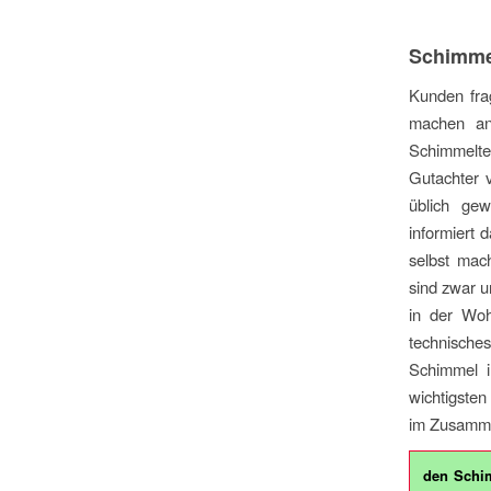
Schimme
Kunden fra
machen an
Schimmelte
Gutachter v
üblich ge
informiert
selbst mac
sind zwar um
in der Woh
technisches
Schimmel i
wichtigsten
im Zusamm
den Schi