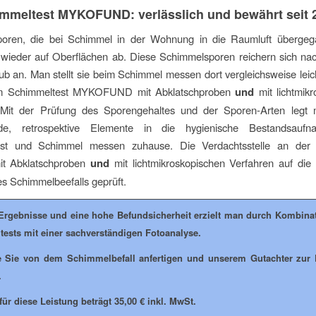
mmeltest MYKOFUND: verlässlich und bewährt seit 
oren, die bei Schimmel in der Wohnung in die Raumluft übergeg
h wieder auf Oberflächen ab. Diese Schimmelsporen reichern sich na
b an. Man stellt sie beim Schimmel messen dort vergleichsweise leich
eim Schimmeltest MYKOFUND mit Abklatschproben
und
mit lichtmik
 Mit der Prüfung des Sporengehaltes und der Sporen-Arten legt m
ende, retrospektive Elemente in die hygienische Bestandsauf
est und Schimmel messen zuhause. Die Verdachtsstelle an der
mit Abklatschproben
und
mit lichtmikroskopischen Verfahren auf die
des Schimmelbeefalls geprüft.
Ergebnisse und eine hohe Befundsicherheit erzielt man durch Kombina
ests mit einer sachverständigen Fotoanalyse.
e Sie von dem Schimmelbefall anfertigen und unserem Gutachter zur
.
für diese Leistung beträgt 35,00 € inkl. MwSt.