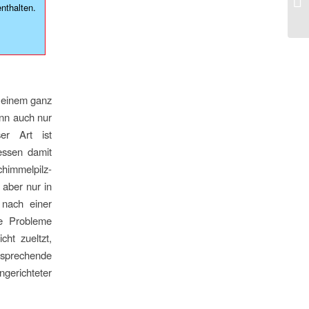
nthalten.
t einem ganz
nn auch nur
er Art ist
essen damit
immelpilz-
 aber nur in
 nach einer
e Probleme
cht zueltzt,
sprechende
gerichteter