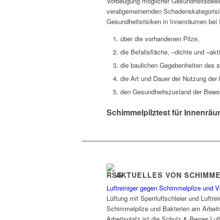
Vorbeugung möglicher Gesundheitsbeeintr
verallgemeinernden Schadenskategorisie
Gesundheitsrisiken in Innenräumen bei 
über die vorhandenen Pilze,
die Befallsfläche, –dichte und –akti
die baulichen Gegebenheiten des 
die Art und Dauer der Nutzung der
den Gesundheitszustand der Bewoh
Schimmelpilztest für Innenräu
AKTUELLES VON SCHIMM
Luftreiniger gegen Schimmelpilze und V
Lüftung mit Sperrluftschleier und Luftr
Schimmelpilze und Bakterien am Arbeits
Arbeitsplatz ist die Schulz & Berger Lu