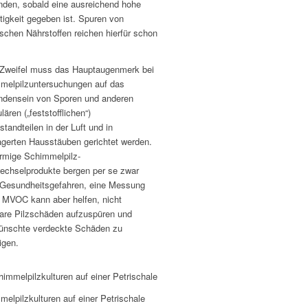
inden, sobald eine ausreichend hohe
tigkeit gegeben ist. Spuren von
schen Nährstoffen reichen hierfür schon
Zweifel muss das Hauptaugenmerk bei
melpilzuntersuchungen auf das
ndensein von Sporen und anderen
ulären („feststofflichen“)
standteilen in der Luft und in
agerten Hausstäuben gerichtet werden.
rmige Schimmelpilz-
wechselprodukte bergen per se zwar
 Gesundheitsgefahren, eine Messung
r MVOC kann aber helfen, nicht
bare Pilzschäden aufzuspüren und
ünschte verdeckte Schäden zu
igen.
elpilzkulturen auf einer Petrischale