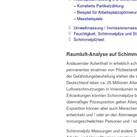
– Korrelierte Partikelzählung
– Beispiel für Arbeitsplatzoptimieru
– Messbeispiele
Umweltmessung / Immissionsmes
Feuchtigkeit, Schimmelpilze und St
Schimmelpilztest
Raumluft-Analyse auf Schimm
Andauernder Aufenthalt in erheblich s
permanentes einatmen von Pilzbestandte
der Gefährdungsbeurteilung stehen die s
Deutschland leben ca. 25 Millionen Aller
Luftverschmutzungen in Innenräumen reag
Erkrankungen könnten Schimmelpilze bete
übermäßiger Pilzexposition gelten Aller
Exposition können aber auch Menschen o
entwickeln und / oder an den Atemwegen
immungeschwächten Personen und / ode
Schimmelpilz-Messungen und andere Sc