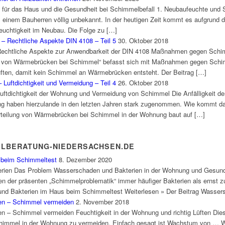
 für das Haus und die Gesundheit bei Schimmelbefall 1. Neubaufeuchte und
einem Bauherren völlig unbekannt. In der heutigen Zeit kommt es aufgrund 
feuchtigkeit im Neubau. Die Folge zu […]
– Rechtliche Aspekte DIN 4108 – Teil 5
30. Oktober 2018
 Rechtliche Aspekte zur Anwendbarkeit der DIN 4108 Maßnahmen gegen Sch
lung von Wärmebrücken bei Schimmel“ befasst sich mit Maßnahmen gegen Sc
ften, damit kein Schimmel an Wärmebrücken entsteht. Der Beitrag […]
Luftdichtigkeit und Vermeidung – Teil 4
26. Oktober 2018
Luftdichtigkeit der Wohnung und Vermeidung von Schimmel Die Anfälligkeit 
g haben hierzulande in den letzten Jahren stark zugenommen. Wie kommt das
teilung von Wärmebrücken bei Schimmel in der Wohnung baut auf […]
ELBERATUNG-NIEDERSACHSEN.DE
 beim Schimmeltest
8. Dezember 2020
ien Das Problem Wasserschaden und Bakterien in der Wohnung und Gesundhe
en der präsenten „Schimmelproblematik“ immer häufiger Bakterien als ernst 
d Bakterien im Haus beim Schimmeltest Weiterlesen » Der Beitrag Wasser
ften – Schimmel vermeiden
2. November 2018
zen – Schimmel vermeiden Feuchtigkeit in der Wohnung und richtig Lüften Die
Schimmel in der Wohnung zu vermeiden. Einfach gesagt ist Wachstum von … Wo