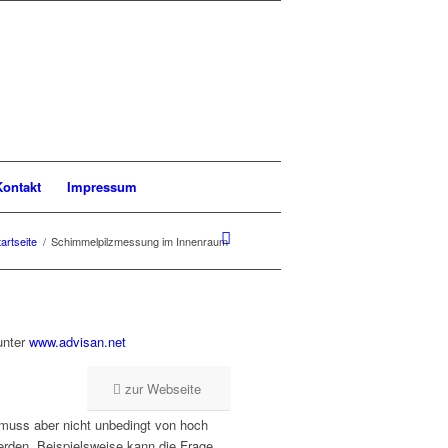
Kontakt
Impressum
tartseite
/
Schimmelpilzmessung im Innenraum
unter
www.advisan.net
zur Webseite
muss aber nicht unbedingt von hoch
erden. Beispielsweise kann die Frage,