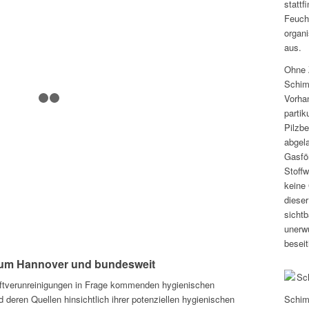
stattf
Feuch
organi
aus.
Ohne 
Schim
Vorha
1
2
3
partik
Pilzbe
abgel
Gasfö
Stoff
keine
diese
sicht
unerw
beseit
aum Hannover und bundesweit
 Luftverunreinigungen in Frage kommenden hygienischen
deren Quellen hinsichtlich ihrer potenziellen hygienischen
Schimm