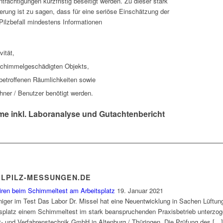
ächtigungen kurzfristig beseitigt werden. Zu dieser stark
rung ist zu sagen, dass für eine seriöse Einschätzung der
Pilzbefall mindestens Informationen
vität,
schimmelgeschädigten Objekts,
 betroffenen Räumlichkeiten sowie
ner / Benutzer benötigt werden.
me inkl. Laboranalyse und Gutachtenbericht
ELPILZ-MESSUNGEN.DE
iren beim Schimmeltest am Arbeitsplatz
19. Januar 2021
einiger im Test Das Labor Dr. Missel hat eine Neuentwicklung in Sachen Lüftung
platz einem Schimmeltest im stark beanspruchenden Praxisbetrieb unterzogen.
ft- und Verfahrenstechnik GmbH in Altenburg / Thüringen. Die Prüfung des […]