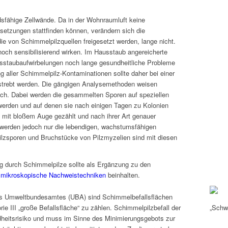
sfähige Zellwände. Da in der Wohnraumluft keine
tzungen stattfinden können, verändern sich die
ie von Schimmelpilzquellen freigesetzt werden, lange nicht.
och sensibilisierend wirken. Im Hausstaub angereicherte
usstaubaufwirbelungen noch lange gesundheitliche Probleme
g aller Schimmelpilz-Kontaminationen sollte daher bei einer
strebt werden. Die gängigen Analysemethoden weisen
ach. Dabei werden die gesammelten Sporen auf speziellen
werden und auf denen sie nach einigen Tagen zu Kolonien
mit bloßem Auge gezählt und nach ihrer Art genauer
 werden jedoch nur die lebendigen, wachstumsfähigen
ilzsporen und Bruchstücke von Pilzmyzelien sind mit diesen
g durch Schimmelpilze sollte als Ergänzung zu den
h
mikroskopische Nachweistechniken
beinhalten.
s Umweltbundesamtes (UBA) sind Schimmelbefallsflächen
ie III „große Befallsfläche“ zu zählen. Schimmelpilzbefall der
„Schwä
dheitsrisiko und muss im Sinne des Minimierungsgebots zur