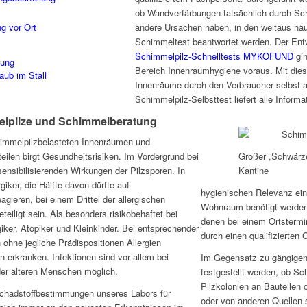
ob Wandverfärbungen tatsächlich durch Sch
ng vor Ort
andere Ursachen haben, in den weitaus häuf
Schimmeltest beantwortet werden. Der Ent
Schimmelpilz-Schnelltests MYKOFUND
gin
sung
Bereich Innenraumhygiene voraus. Mit die
aub im Stall
Innenräume durch den Verbraucher selbst a
Schimmelpilz-Selbsttest liefert alle Inform
elpilze und Schimmelberatung
chimmelpilzbelasteten Innenräumen und
ilen birgt Gesundheitsrisiken. Im Vordergrund bei
Großer „Schwärze
ensibilisierenden Wirkungen der Pilzsporen. In
Kantine
giker, die Hälfte davon dürfte auf
hygienischen Relevanz ei
ieren, bei einem Drittel der allergischen
Wohnraum benötigt werden.
iligt sein. Als besonders risikobehaftet bei
denen bei einem Ortster
giker, Atopiker und Kleinkinder. Bei entsprechender
durch einen qualifizierten 
hne jegliche Prädispositionen Allergien
 erkranken. Infektionen sind vor allem bei
Im Gegensatz zu gängige
r älteren Menschen möglich.
festgestellt werden, ob Sc
Pilzkolonien an Bauteilen 
hadstoffbestimmungen unseres Labors für
oder von anderen Quellen