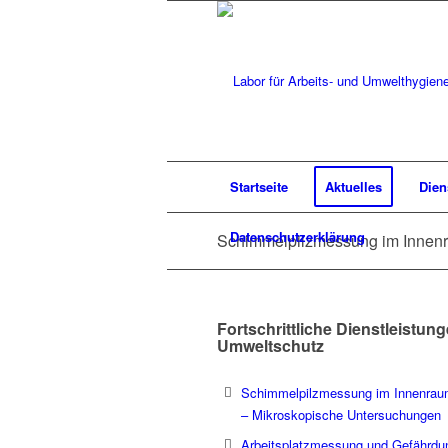
Startseite
Aktuelles
Dien
Datenschutzerklärung
Schimmelpilzmessung im Innen
Fortschrittliche Dienstleistun
Umweltschutz
Schimmelpilzmessung im Innenra
– Mikroskopische Untersuchungen
Arbeitsplatzmessung und Gefährdun