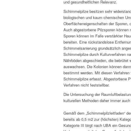
und gesundheitlichen Relevanz.
Schimmelpilze besitzen sehr widerstand
biologischen und kaum chemischen Umse
Oberflächeneigenschaften der Sporen, d
Auch abgestorbene Pilzsporen können n
Sporen können im Falle verstärkter Ha
bereiten. Eine rückstandslose Entfernun
Schimmelsanierung grundsätzlich ange
Schimmelpilze durch Kulturverfahren n
Nährböden abgeschieden, die bebrütet 
auswachsen. Die Kolonien können dann 
bestimmt werden. Mit diesen Verfahren
Schimmelpilze erfasst. Abgestorbene P
Verfahren nicht feststellbar.
Die Untersuchung der Raumluftbelastun
kulturellen Methoden daher immer auc
Gemäß dem „Schimmelpilzleitfaden“ de
bereits ab 0,5 m2 zur (höchsten) Kategor
Kategorie III birgt nach UBA ein Gesun