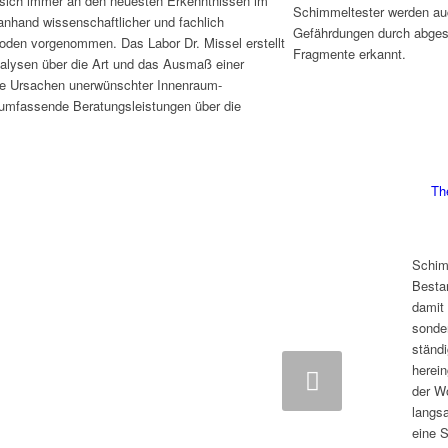
n sich immer an den neuesten Erkenntnissen im
Schimmeltester werden au
nhand wissenschaftlicher und fachlich
Gefährdungen durch abges
den vorgenommen. Das Labor Dr. Missel erstellt
Fragmente erkannt.
Analysen über die Art und das Ausmaß einer
ie Ursachen unerwünschter Innenraum-
 umfassende Beratungsleistungen über die
im Mikroskophier
Th
Schim
Besta
damit 
sonde
ständ
herein
Weiter
der W
langs
eine 