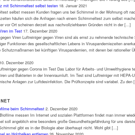
 mit Schimmeltest selbst testen
18. Januar 2021
test selbst messen Kunden fragen uns bei Schimmel in der Wohnung oft na
zeiten häufen sich die Anfragen nach einem Schimmeltest zum selbst mach
 vor Ort scheinen derzeit aus nachvollziehbaren Gründen nicht in der […]
Viren im Test
17. Dezember 2020
er gegen Viren Luftreiniger gegen Viren sind als ernst zu nehmende technisch
iger Funktionen des gesellschaftlichen Lebens in Viruspandemiezeiten anerkan
Schutzmaßnamen bei künftigen Viruspandemien, mit denen bei rationeller Über
10. Dezember 2020
Luftreiniger gegen Corona im Test Das Labor für Arbeits- und Umwelthygiene te
iren und Bakterien in der Innenraumluft. Im Test sind Luftreiniger mit HEPA-Uml
nische Anlagen zur Luftdesinfektion. Die Prüfkonzepte sind variabel. Zu den 
.NET
ofilme beim Schimmeltest
2. Dezember 2020
Biofilme messen Im Internet und sozialen Plattformen findet man immer wied
soll angeblich eine besonders große Gesundheitsgefährdung für uns darstell
chimmel gibt es in der Biologie aber überhaupt nicht. Wohl gibt […]
el an Holzbalken entfernen
26. November 2020