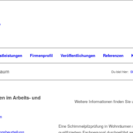
stleistungen
Firmenprofil
Veröffentlichungen
Referenzen
raum
Du bist hier:
S
gen im Arbeits- und
Weitere Informationen finden Sie 
um
Eine Schimmelpilzprüfung in Wohnräumen 
gsbeurteilung
qualifiziertem Fachpersonal durchgeführt w