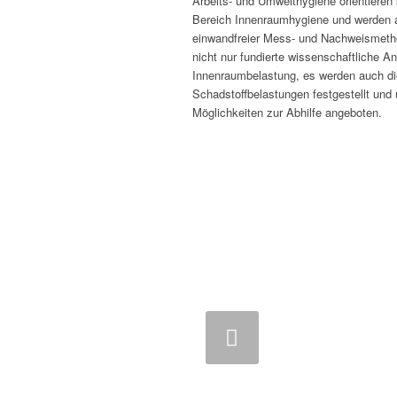
Arbeits- und Umwelthygiene orientiere
Bereich Innenraumhygiene und werden a
einwandfreier Mess- und Nachweismetho
nicht nur fundierte wissenschaftliche 
Innenraumbelastung, es werden auch d
Schadstoffbelastungen festgestellt und
Auskeimende Schimmelsporen 
Möglichkeiten zur Abhilfe angeboten.
Zurück