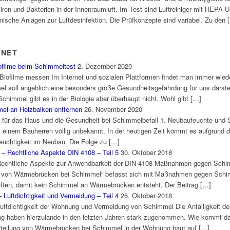
iren und Bakterien in der Innenraumluft. Im Test sind Luftreiniger mit HEPA-Uml
nische Anlagen zur Luftdesinfektion. Die Prüfkonzepte sind variabel. Zu den 
.NET
ofilme beim Schimmeltest
2. Dezember 2020
Biofilme messen Im Internet und sozialen Plattformen findet man immer wied
soll angeblich eine besonders große Gesundheitsgefährdung für uns darstell
chimmel gibt es in der Biologie aber überhaupt nicht. Wohl gibt […]
el an Holzbalken entfernen
26. November 2020
 für das Haus und die Gesundheit bei Schimmelbefall 1. Neubaufeuchte und
einem Bauherren völlig unbekannt. In der heutigen Zeit kommt es aufgrund 
feuchtigkeit im Neubau. Die Folge zu […]
– Rechtliche Aspekte DIN 4108 – Teil 5
30. Oktober 2018
 Rechtliche Aspekte zur Anwendbarkeit der DIN 4108 Maßnahmen gegen Sch
lung von Wärmebrücken bei Schimmel“ befasst sich mit Maßnahmen gegen Sc
ften, damit kein Schimmel an Wärmebrücken entsteht. Der Beitrag […]
Luftdichtigkeit und Vermeidung – Teil 4
26. Oktober 2018
Luftdichtigkeit der Wohnung und Vermeidung von Schimmel Die Anfälligkeit 
g haben hierzulande in den letzten Jahren stark zugenommen. Wie kommt das
teilung von Wärmebrücken bei Schimmel in der Wohnung baut auf […]