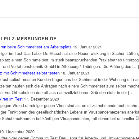
ELPILZ-MESSUNGEN.DE
iren beim Schimmeltest am Arbeitsplatz
19. Januar 2021
einiger im Test Das Labor Dr. Missel hat eine Neuentwicklung in Sachen Lüftung
platz einem Schimmeltest im stark beanspruchenden Praxisbetrieb unterzogen.
ft- und Verfahrenstechnik GmbH in Altenburg / Thüringen. Die Prüfung des […]
 mit Schimmeltest selbst testen
18. Januar 2021
test selbst messen Kunden fragen uns bei Schimmel in der Wohnung oft na
zeiten häufen sich die Anfragen nach einem Schimmeltest zum selbst mach
 vor Ort scheinen derzeit aus nachvollziehbaren Gründen nicht in der […]
Viren im Test
17. Dezember 2020
er gegen Viren Luftreiniger gegen Viren sind als ernst zu nehmende technisch
iger Funktionen des gesellschaftlichen Lebens in Viruspandemiezeiten anerkan
Schutzmaßnamen bei künftigen Viruspandemien, mit denen bei rationeller Über
10. Dezember 2020
Luftreiniger gegen Corona im Test Das Labor für Arbeits- und Umwelthygiene te