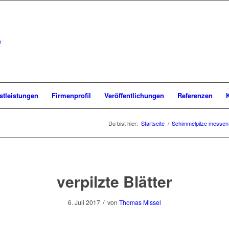
stleistungen
Firmenprofil
Veröffentlichungen
Referenzen
Du bist hier:
Startseite
/
Schimmelpilze messen
verpilzte Blätter
/
6. Juli 2017
von
Thomas Missel