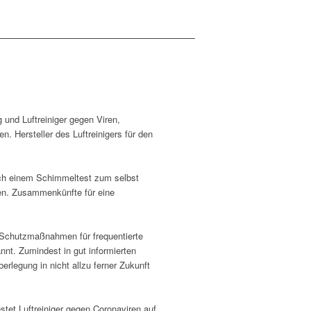
 und Luftreiniger gegen Viren,
 Hersteller des Luftreinigers für den
ch einem Schimmeltest zum selbst
en. Zusammenkünfte für eine
e Schutzmaßnahmen für frequentierte
nt. Zumindest in gut informierten
legung in nicht allzu ferner Zukunft
stet Luftreiniger gegen Coronaviren auf