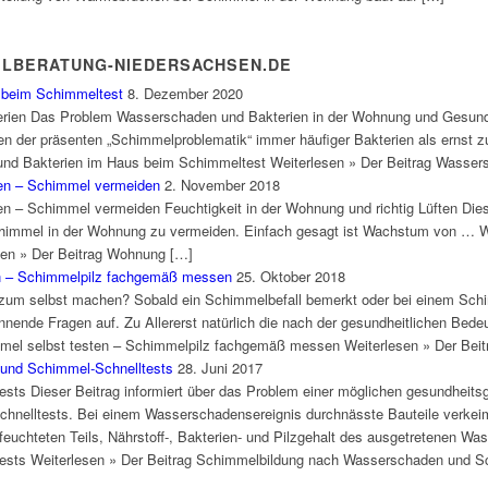
ELBERATUNG-NIEDERSACHSEN.DE
 beim Schimmeltest
8. Dezember 2020
ien Das Problem Wasserschaden und Bakterien in der Wohnung und Gesundhe
en der präsenten „Schimmelproblematik“ immer häufiger Bakterien als ernst 
d Bakterien im Haus beim Schimmeltest Weiterlesen » Der Beitrag Wasser
ften – Schimmel vermeiden
2. November 2018
zen – Schimmel vermeiden Feuchtigkeit in der Wohnung und richtig Lüften Die
Schimmel in der Wohnung zu vermeiden. Einfach gesagt ist Wachstum von … Wo
sen » Der Beitrag Wohnung […]
en – Schimmelpilz fachgemäß messen
25. Oktober 2018
um selbst machen? Sobald ein Schimmelbefall bemerkt oder bei einem Schim
nende Fragen auf. Zu Allererst natürlich die nach der gesundheitlichen Bed
mel selbst testen – Schimmelpilz fachgemäß messen Weiterlesen » Der Beit
und Schimmel-Schnelltests
28. Juni 2017
ts Dieser Beitrag informiert über das Problem einer möglichen gesundheit
elltests. Bei einem Wasserschadensereignis durchnässte Bauteile verkeime
feuchteten Teils, Nährstoff-, Bakterien- und Pilzgehalt des ausgetretenen 
sts Weiterlesen » Der Beitrag Schimmelbildung nach Wasserschaden und S